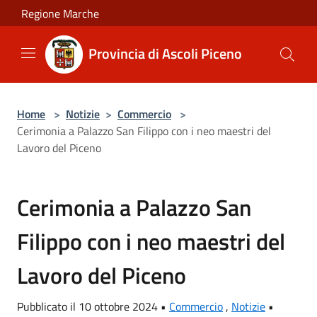
Salta al contenuto principale
Regione Marche
Provincia di Ascoli Piceno
Home
>
Notizie
>
Commercio
>
Cerimonia a Palazzo San Filippo con i neo maestri del
Lavoro del Piceno
Cerimonia a Palazzo San
Filippo con i neo maestri del
Lavoro del Piceno
Pubblicato il 10 ottobre 2024 •
Commercio
,
Notizie
•