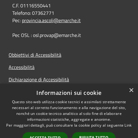
C.F. 01116550441
Telefono:
07362771
Pec:
provincia.ascoli@emarche.it
Pec OSL : osl.provap@emarche.it
Obbiettivi di Accessibilità
Accessibilità
Dichiarazione di Accessibilità
×
Accesso Civico
Informazioni sui cookie
Questo sito web utilizza cookie tecnici e assimilati strettamente
necessari al corretto funzionamento e alla navigazione del sito,
nonché un cookie tecnico analitico al solo fine di elaborare
informazioni statistiche, aggregate e anonime.
RSS
Copyright © 2026 • Provincia di
Per maggiori dettagli, può consultare la cookie policy al seguente
Link
Accessibilità
Ascoli Piceno • Powered by
Privacy
Municipium
Accesso
•
RIFIUTA TUTTO
ACCETTA TUTTO