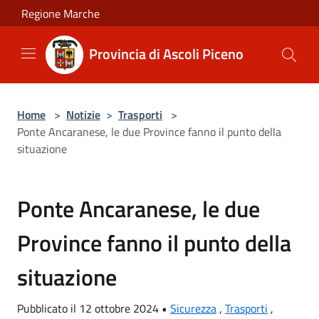
Salta al contenuto principale
Regione Marche
Provincia di Ascoli Piceno
Home
>
Notizie
>
Trasporti
>
Ponte Ancaranese, le due Province fanno il punto della
situazione
Ponte Ancaranese, le due
Province fanno il punto della
situazione
Pubblicato il 12 ottobre 2024 •
Sicurezza
,
Trasporti
,