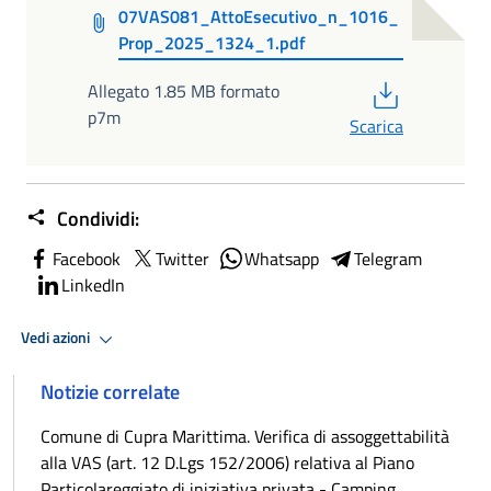
07VAS081_AttoEsecutivo_n_1016_
Prop_2025_1324_1.pdf
PDF
Allegato 1.85 MB formato
p7m
Scarica
Condividi:
Facebook
Twitter
Whatsapp
Telegram
LinkedIn
Vedi azioni
Notizie correlate
Comune di Cupra Marittima. Verifica di assoggettabilità
alla VAS (art. 12 D.Lgs 152/2006) relativa al Piano
Particolareggiato di iniziativa privata - Camping