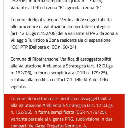
152/06), in forma semplificata (DGR n. 179/25)
Variante al PRG da zona “E” agricola a zona “F”.
Comune di Ripatransone. Verifica di Assoggettabilità
alle procedure di valutazione ambientale strategica
(art. 12 D.Lgs n.152/06) della variante al PRG da zona a
Villaggio Turistico a Zona residenziale di espansione
“C6”. PTP (Delibera di CC n. 60/24)
Comune di Ripatransone. Verifica di assoggettabilità
alla Valutazione Ambientale Strategica (art. 12 D.Lgs.
n. 152/06), in forma semplificata (DGR n. 179/25),
relativa alla modifica dell'art.7.1 delle NTA del PRG
vigente.
Comune di Grottammare. Verifica di assoggettabilità
alla Valutazione Ambientale Strategica (art. 12 D.Lgs.
n. 152/06), in forma semplificata (DGR n.179/25).
Variante parziale al vigente PRG, suddivisione in due
comparti dell’Area Progetto Norma n. 4.