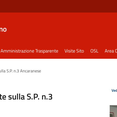
eno
Amministrazione Trasparente
Visite Sito
OSL
Area C
lla S.P. n.3 Ancaranese
Ved
 sulla S.P. n.3