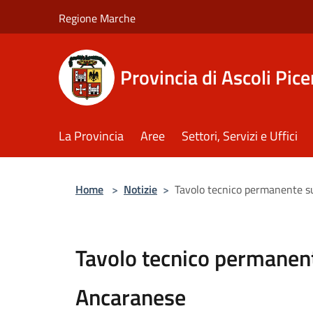
Salta al contenuto principale
Regione Marche
Provincia di Ascoli Pic
La Provincia
Aree
Settori, Servizi e Uffici
Home
>
Notizie
>
Tavolo tecnico permanente su
Tavolo tecnico permanente
Ancaranese