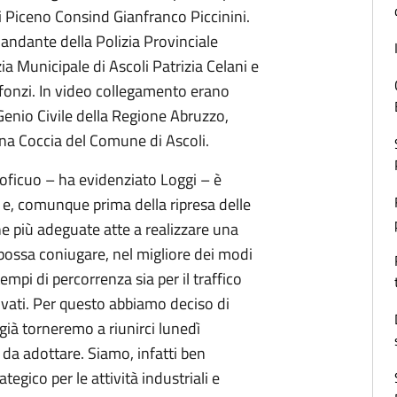
di Piceno Consind Gianfranco Piccinini.
mandante della Polizia Provinciale
 Municipale di Ascoli Patrizia Celani e
Alfonzi. In video collegamento erano
Genio Civile della Regione Abruzzo,
ena Coccia del Comune di Ascoli.
roficuo – ha evidenziato Loggi – è
 e, comunque prima della ripresa delle
che più adeguate atte a realizzare una
 possa coniugare, nel migliore dei modi
tempi di percorrenza sia per il traffico
rivati. Per questo abbiamo deciso di
ià torneremo a riunirci lunedì
 da adottare. Siamo, infatti ben
egico per le attività industriali e