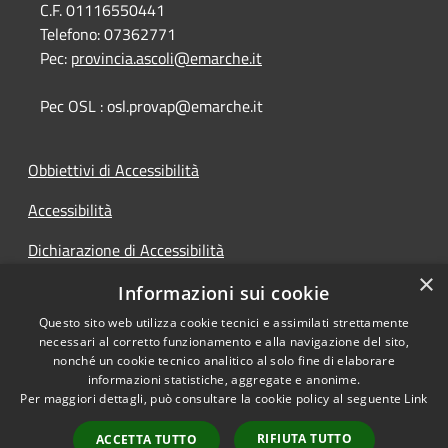
C.F. 01116550441
Telefono:
07362771
Pec:
provincia.ascoli@emarche.it
Pec OSL : osl.provap@emarche.it
Obbiettivi di Accessibilità
Accessibilità
Dichiarazione di Accessibilità
×
Accesso Civico
Informazioni sui cookie
Questo sito web utilizza cookie tecnici e assimilati strettamente
necessari al corretto funzionamento e alla navigazione del sito,
nonché un cookie tecnico analitico al solo fine di elaborare
informazioni statistiche, aggregate e anonime.
RSS
Copyright © 2026 • Provincia di
Per maggiori dettagli, può consultare la cookie policy al seguente
Link
Accessibilità
Ascoli Piceno • Powered by
Privacy
Municipium
Accesso
•
RIFIUTA TUTTO
ACCETTA TUTTO