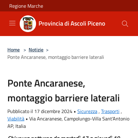
Salta al contenuto principale
Regione Marche
Provincia di Ascoli Piceno
Home
>
Notizie
>
Ponte Ancaranese, montaggio barriere laterali
Ponte Ancaranese,
montaggio barriere laterali
Pubblicato il 17 dicembre 2024 •
Sicurezza
,
Trasporti
,
Viabilità
•
Via Ancaranese, Campolungo-Villa Sant'Antonio
AP, Italia