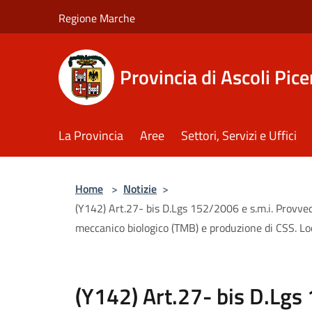
Salta al contenuto principale
Regione Marche
Provincia di Ascoli Pic
La Provincia
Aree
Settori, Servizi e Uffici
Home
>
Notizie
>
(Y142) Art.27- bis D.Lgs 152/2006 e s.m.i. Provve
meccanico biologico (TMB) e produzione di CSS. Loc
(Y142) Art.27- bis D.Lgs