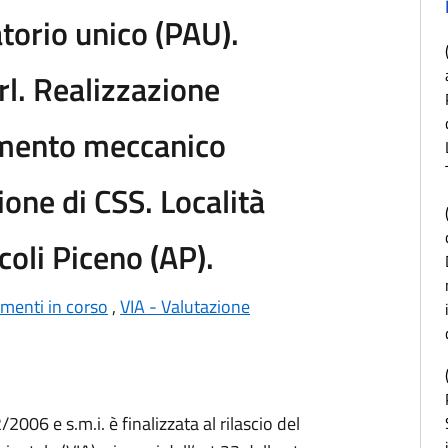
orio unico (PAU).
rl. Realizzazione
amento meccanico
one di CSS. Località
oli Piceno (AP).
imenti in corso
,
VIA - Valutazione
/2006 e s.m.i. è finalizzata al rilascio del