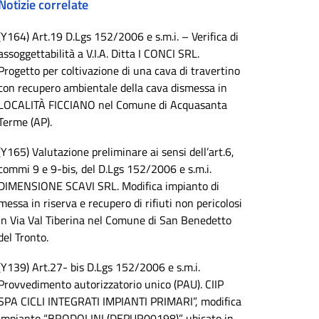
Notizie correlate
(Y164) Art.19 D.Lgs 152/2006 e s.m.i. – Verifica di
assoggettabilità a V.I.A. Ditta I CONCI SRL.
Progetto per coltivazione di una cava di travertino
con recupero ambientale della cava dismessa in
LOCALITÀ FICCIANO nel Comune di Acquasanta
Terme (AP).
(Y165) Valutazione preliminare ai sensi dell’art.6,
commi 9 e 9-bis, del D.Lgs 152/2006 e s.m.i.
DIMENSIONE SCAVI SRL. Modifica impianto di
messa in riserva e recupero di rifiuti non pericolosi
in Via Val Tiberina nel Comune di San Benedetto
del Tronto.
(Y139) Art.27- bis D.Lgs 152/2006 e s.m.i.
Provvedimento autorizzatorio unico (PAU). CIIP
SPA CICLI INTEGRATI IMPIANTI PRIMARI”, modifica
impianto “BRODOLINI (DEPUR00198)” ubicato in