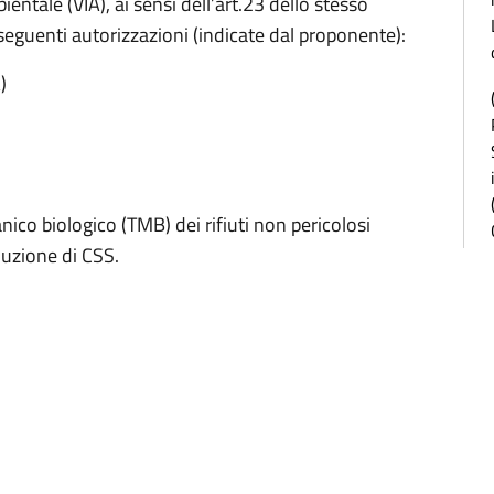
ntale (VIA), ai sensi dell’art.23 dello stesso
eguenti autorizzazioni (indicate dal proponente):
)
co biologico (TMB) dei rifiuti non pericolosi
duzione di CSS.