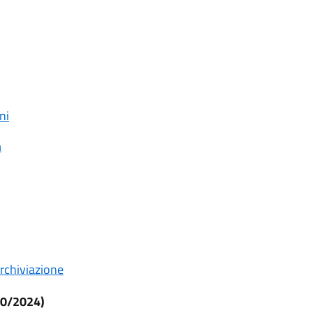
ni
m
chiviazione
/10/2024)