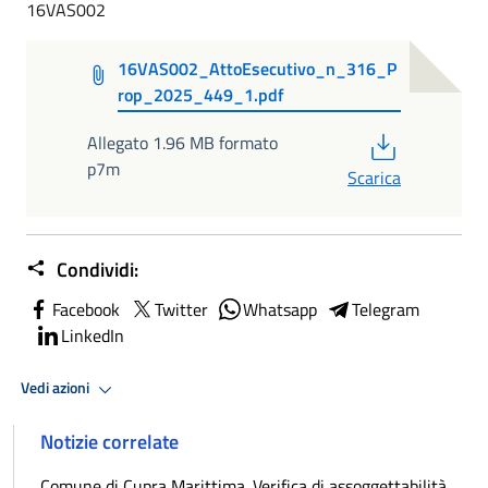
16VAS002
16VAS002_AttoEsecutivo_n_316_P
rop_2025_449_1.pdf
PDF
Allegato 1.96 MB formato
p7m
Scarica
Condividi:
Facebook
Twitter
Whatsapp
Telegram
LinkedIn
Vedi azioni
Notizie correlate
Comune di Cupra Marittima. Verifica di assoggettabilità