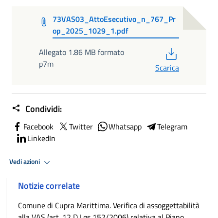
73VAS03_AttoEsecutivo_n_767_Pr
op_2025_1029_1.pdf
PDF
Allegato 1.86 MB formato
p7m
Scarica
Condividi:
Facebook
Twitter
Whatsapp
Telegram
LinkedIn
Vedi azioni
Notizie correlate
Comune di Cupra Marittima. Verifica di assoggettabilità
alla VAS (art. 12 D.Lgs 152/2006) relativa al Piano