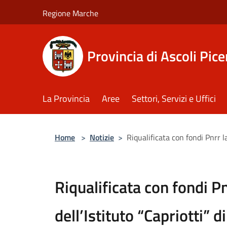
Salta al contenuto principale
Regione Marche
Provincia di Ascoli Pic
La Provincia
Aree
Settori, Servizi e Uffici
Home
>
Notizie
>
Riqualificata con fondi Pnrr l
Riqualificata con fondi Pn
dell’Istituto “Capriotti” 