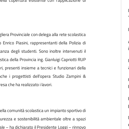
della copertura esistente con l’applicazione di
sigliera Provinciale con delega alla rete scolastica
o Enrico Piasini, rappresentanti della Polizia di
nza degli studenti. Sono inoltre intervenuti il
tica della Provincia ing. Gianluigi Capriotti RUP
ori, presenti insieme a tecnici e funzionari della
anche i progettisti dell’opera Studio Zampini &
sa che ha realizzato i lavori.
lla comunità scolastica un impianto sportivo di
icurezza e sostenibilità ambientale oltre a spazi
nale – ha dichiarato il Presidente Loggi – rinnovo