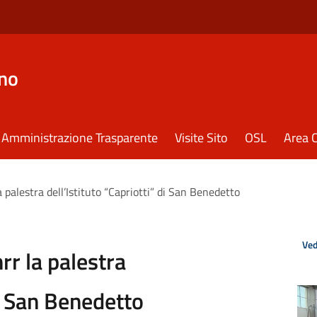
eno
Amministrazione Trasparente
Visite Sito
OSL
Area C
a palestra dell’Istituto “Capriotti” di San Benedetto
Ved
rr la palestra
di San Benedetto