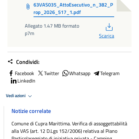
63VAS035_AttoEsecutivo_n_382_P
rop_2026_517_1.pdf
PDF
Allegato 1.47 MB formato
p7m
Scarica
Condividi:
Facebook
Twitter
Whatsapp
Telegram
LinkedIn
Vedi azioni
Notizie correlate
Comune di Cupra Marittima. Verifica di assoggettabilità
alla VAS (art. 12 D.Lgs 152/2006) relativa al Piano
Particolareggiato di iniziativa privata - Camping