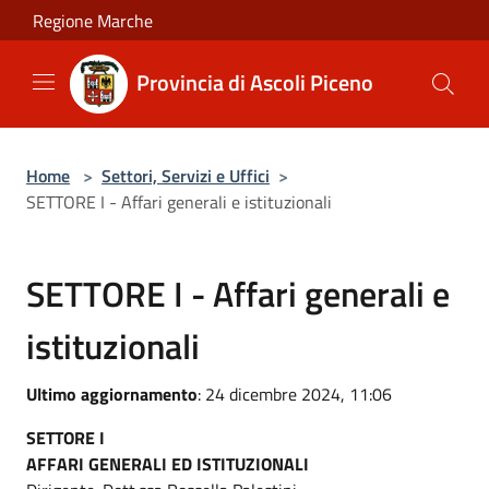
Salta al contenuto principale
Regione Marche
Provincia di Ascoli Piceno
Home
>
Settori, Servizi e Uffici
>
SETTORE I - Affari generali e istituzionali
SETTORE I - Affari generali e
istituzionali
Ultimo aggiornamento
: 24 dicembre 2024, 11:06
SETTORE I
AFFARI GENERALI ED ISTITUZIONALI