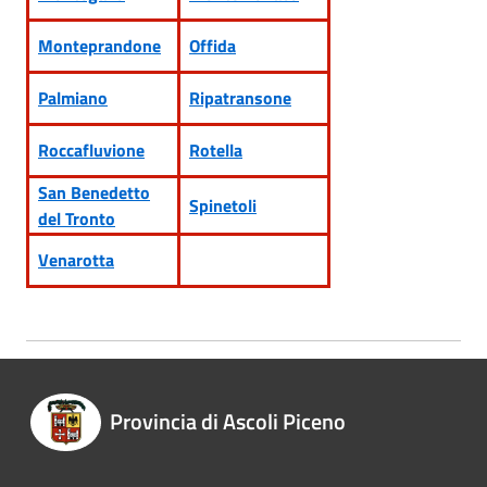
Monteprandone
Offida
Palmiano
Ripatransone
Roccafluvione
Rotella
San Benedetto
Spinetoli
del Tronto
Venarotta
Provincia di Ascoli Piceno