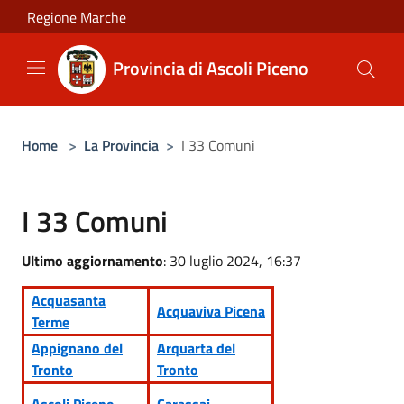
Salta al contenuto principale
Regione Marche
Provincia di Ascoli Piceno
Home
>
La Provincia
>
I 33 Comuni
I 33 Comuni
Ultimo aggiornamento
: 30 luglio 2024, 16:37
Acquasanta
Acquaviva Picena
Terme
Appignano del
Arquarta del
Tronto
Tronto