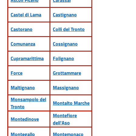
Ascoli Piceno
Carassai
Castel di Lama
Castignano
Castorano
Colli del Tronto
Comunanza
Cossignano
Cupramarittima
Folignano
Force
Grottammare
Maltignano
Massignano
Monsampolo del
Montalto Marche
Tronto
Montefiore
Montedinove
dell'Aso
Montegallo
Montemonaco