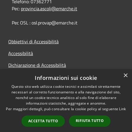
Telefono:
07362771
Pec:
provincia.ascoli@emarche.it
Pec OSL : osl.provap@emarche.it
Obbiettivi di Accessibilità
Accessibilità
Dichiarazione di Accessibilità
×
Accesso Civico
Informazioni sui cookie
Questo sito web utilizza cookie tecnici e assimilati strettamente
necessari al corretto funzionamento e alla navigazione del sito,
nonché un cookie tecnico analitico al solo fine di elaborare
informazioni statistiche, aggregate e anonime.
RSS
Copyright © 2026 • Provincia di
Per maggiori dettagli, può consultare la cookie policy al seguente
Link
Accessibilità
Ascoli Piceno • Powered by
Privacy
Municipium
Accesso
•
RIFIUTA TUTTO
ACCETTA TUTTO
Cookie
redazione