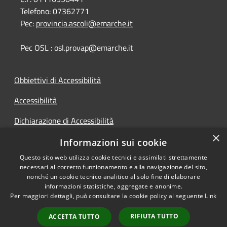
Telefono:
07362771
Pec:
provincia.ascoli@emarche.it
Pec OSL : osl.provap@emarche.it
Obbiettivi di Accessibilità
Accessibilità
Dichiarazione di Accessibilità
×
Accesso Civico
Informazioni sui cookie
Questo sito web utilizza cookie tecnici e assimilati strettamente
necessari al corretto funzionamento e alla navigazione del sito,
nonché un cookie tecnico analitico al solo fine di elaborare
informazioni statistiche, aggregate e anonime.
RSS
Copyright © 2026 • Provincia di
Per maggiori dettagli, può consultare la cookie policy al seguente
Link
Accessibilità
Ascoli Piceno • Powered by
Privacy
Municipium
Accesso
•
RIFIUTA TUTTO
ACCETTA TUTTO
Cookie
redazione