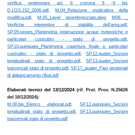
verifica preliminare art. 6 comma 9 -9 bis
D.LGS.152_2006.pdf
,
M.04_Relazione esplicativa della
modifica.pdf
,
M.05_Layer georeferenziato.dwg
,
M06 _
Verifiche integretive di stabilità dell'area.pdf
,
SP.09.sexies_Planimetria regimazione acque meteoriche e
particolari costruttivi - stato di progetto.pdf
,
SP.10.quinquies_Planimetria copertura finale e particolari
costruttivi - stato di progetto.pdf
,
SP.12.quater_Sezioni
longitudinali stato di progetto.pdf
,
SP.13.quater_Sezioni
trasversali stato di progetto.pdf
,
SP.17_quater_Fasi gestionali
di abbancamento rifiuti.pdf
Elaborati tecnici del 13/12/2024
(rif. Prot. Prov. N.25626
del 16/12/2024)
:
M.00.bis_Elenco elaborati.pdf
,
SP.12.quinquies_Sezioni
longitudinali stato di progetto.pdf
,
SP.13.quinquies_Sezioni
trasversali stato di progetto.pdf