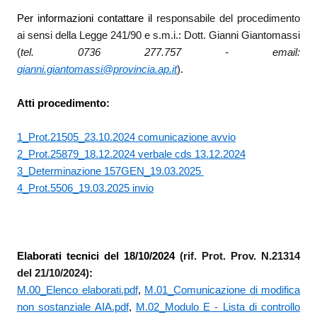
Per informazioni contattare il
responsabile del procedimento
ai sensi della Legge 241/90 e s.m.i.: Dott. Gianni Giantomassi
(
tel. 0736 277.757 - em
ail:
gianni.giantomassi@provincia.ap.it
).
Atti procedimento:
1_Prot.21505_23.10.2024 comunicazione avvio
2_Prot.25879_18.12.2024 verbale cds 13.12.2024
3_Determinazione 157GEN_19.03.2025
4_Prot.5506_19.03.2025 invio
Elaborati tecnici del 18/10/2024
(rif. Prot. Prov. N.21314
del 21/10/2024)
:
M.00_Elenco elaborati.pdf
,
M.01_Comunicazione di modifica
non sostanziale AIA.pdf
,
M.02_Modulo E - Lista di controllo