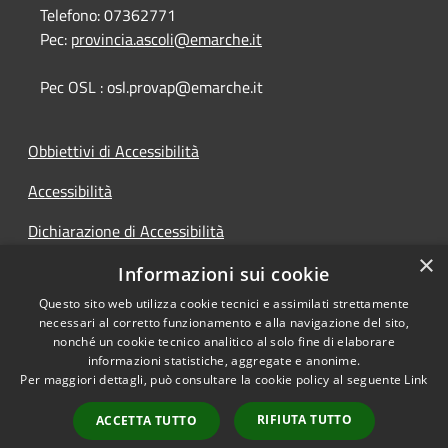
Telefono:
07362771
Pec:
provincia.ascoli@emarche.it
Pec OSL : osl.provap@emarche.it
Obbiettivi di Accessibilità
Accessibilità
Dichiarazione di Accessibilità
×
Accesso Civico
Informazioni sui cookie
Questo sito web utilizza cookie tecnici e assimilati strettamente
necessari al corretto funzionamento e alla navigazione del sito,
nonché un cookie tecnico analitico al solo fine di elaborare
informazioni statistiche, aggregate e anonime.
RSS
Copyright © 2026 • Provincia di
Per maggiori dettagli, può consultare la cookie policy al seguente
Link
Accessibilità
Ascoli Piceno • Powered by
Privacy
Municipium
Accesso
•
RIFIUTA TUTTO
ACCETTA TUTTO
Cookie
redazione