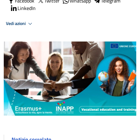
Facebook
Twitter
Whatsapp
Telegram
LinkedIn
Vedi azioni
Notizie correlate