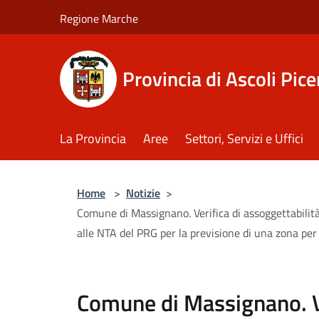
Salta al contenuto principale
Regione Marche
Provincia di Ascoli Pic
La Provincia
Aree
Settori, Servizi e Uffici
Home
>
Notizie
>
Comune di Massignano. Verifica di assoggettabilità
alle NTA del PRG per la previsione di una zona per 
Comune di Massignano. Ve