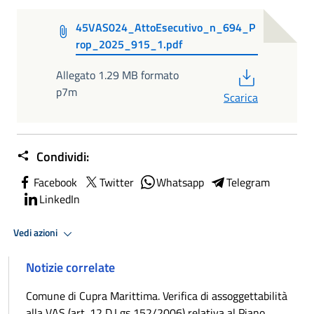
45VAS024_AttoEsecutivo_n_694_P
rop_2025_915_1.pdf
PDF
Allegato 1.29 MB formato
p7m
Scarica
Condividi:
Facebook
Twitter
Whatsapp
Telegram
LinkedIn
Vedi azioni
Notizie correlate
Comune di Cupra Marittima. Verifica di assoggettabilità
alla VAS (art. 12 D.Lgs 152/2006) relativa al Piano