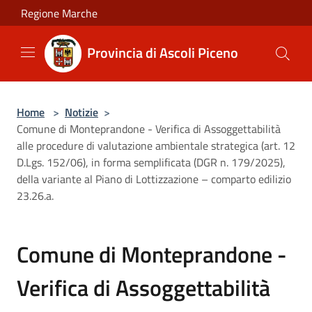
Salta al contenuto principale
Regione Marche
Provincia di Ascoli Piceno
Home
>
Notizie
>
Comune di Monteprandone - Verifica di Assoggettabilità
alle procedure di valutazione ambientale strategica (art. 12
D.Lgs. 152/06), in forma semplificata (DGR n. 179/2025),
della variante al Piano di Lottizzazione – comparto edilizio
23.26.a.
Comune di Monteprandone -
Verifica di Assoggettabilità