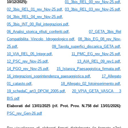
10/12/2025)
:
01_3bis_REL_00_rev_Nov-25.pdf
,
02_3bis_REL_01_rev_Nov-25.pdf
,
03_3bis_REL_03_rev_Nov-25.pdf
,
04_3bis_REL_04_rev_Nov-25.pdf
,
05_3bis_INT_00_Rel_integrazioni.pdf
,
06_Analisi_storica_rifiuti_conferiti.pdf
,
07_GETA_3bis_Rel
Compatibilita Vincolo Idrogeologico.pdf
,
08_3bis_EG_08_rev_Nov-
25.pdf
,
09_Tavola_superfici_discarica_GETA.pdf
,
10_VIA_REL_05_Integr.pdf
,
11_PMC_EG_rev_Nov-25.pdf
,
12_PSC_rev_Nov-25.pdf
,
13_AIA_REL_09_rev1.pdf
,
14_PGO_rev_Nov-25.pdf
,
15_Istanza_Paesaggistica_firmata.pdf
,
16_integrazioni_soprintendenza_paesaggistica.pdf
,
17_Allegato
01_catasto.pdf
,
18_Allegato_02_fotoinserimento.pdf
,
19_schedaC_art3_DPCM_2005.pdf
,
20_VPIA_GETA_VASCA 3
BIS.pdf
Elaborati del 13/01/2025 (rif. Prot. Prov. N.758 del 13/01/2026):
PSC_rev_Gen-26.pdf