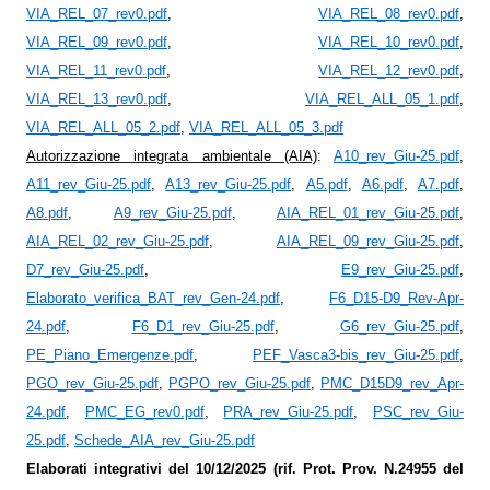
VIA_REL_07_rev0.pdf
,
VIA_REL_08_rev0.pdf
,
VIA_REL_09_rev0.pdf
,
VIA_REL_10_rev0.pdf
,
VIA_REL_11_rev0.pdf
,
VIA_REL_12_rev0.pdf
,
VIA_REL_13_rev0.pdf
,
VIA_REL_ALL_05_1.pdf
,
VIA_REL_ALL_05_2.pdf
,
VIA_REL_ALL_05_3.pdf
Autorizzazione integrata ambientale (AIA)
:
A10_rev_Giu-25.pdf
,
A11_rev_Giu-25.pdf
,
A13_rev_Giu-25.pdf
,
A5.pdf
,
A6.pdf
,
A7.pdf
,
A8.pdf
,
A9_rev_Giu-25.pdf
,
AIA_REL_01_rev_Giu-25.pdf
,
AIA_REL_02_rev_Giu-25.pdf
,
AIA_REL_09_rev_Giu-25.pdf
,
D7_rev_Giu-25.pdf
,
E9_rev_Giu-25.pdf
,
Elaborato_verifica_BAT_rev_Gen-24.pdf
,
F6_D15-D9_Rev-Apr-
24.pdf
,
F6_D1_rev_Giu-25.pdf
,
G6_rev_Giu-25.pdf
,
PE_Piano_Emergenze.pdf
,
PEF_Vasca3-bis_rev_Giu-25.pdf
,
PGO_rev_Giu-25.pdf
,
PGPO_rev_Giu-25.pdf
,
PMC_D15D9_rev_Apr-
24.pdf
,
PMC_EG_rev0.pdf
,
PRA_rev_Giu-25.pdf
,
PSC_rev_Giu-
25.pdf
,
Schede_AIA_rev_Giu-25.pdf
Elaborati integrativi del
10/12/2025 (rif. Prot. Prov. N.24955 del