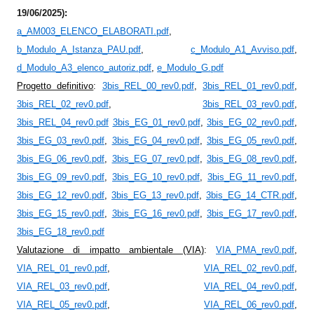
19/06/2025)
:
a_AM003_ELENCO_ELABORATI.pdf
,
b_Modulo_A_Istanza_PAU.pdf
,
c_Modulo_A1_Avviso.pdf
,
d_Modulo_A3_elenco_autoriz.pdf
,
e_Modulo_G.pdf
Progetto definitivo
:
3bis_REL_00_rev0.pdf
,
3bis_REL_01_rev0.pdf
,
3bis_REL_02_rev0.pdf
,
3bis_REL_03_rev0.pdf
,
3bis_REL_04_rev0.pdf
3bis_EG_01_rev0.pdf
,
3bis_EG_02_rev0.pdf
,
3bis_EG_03_rev0.pdf
,
3bis_EG_04_rev0.pdf
,
3bis_EG_05_rev0.pdf
,
3bis_EG_06_rev0.pdf
,
3bis_EG_07_rev0.pdf
,
3bis_EG_08_rev0.pdf
,
3bis_EG_09_rev0.pdf
,
3bis_EG_10_rev0.pdf
,
3bis_EG_11_rev0.pdf
,
3bis_EG_12_rev0.pdf
,
3bis_EG_13_rev0.pdf
,
3bis_EG_14_CTR.pdf
,
3bis_EG_15_rev0.pdf
,
3bis_EG_16_rev0.pdf
,
3bis_EG_17_rev0.pdf
,
3bis_EG_18_rev0.pdf
Valutazione di impatto ambientale (VIA)
:
VIA_PMA_rev0.pdf
,
VIA_REL_01_rev0.pdf
,
VIA_REL_02_rev0.pdf
,
VIA_REL_03_rev0.pdf
,
VIA_REL_04_rev0.pdf
,
VIA_REL_05_rev0.pdf
,
VIA_REL_06_rev0.pdf
,