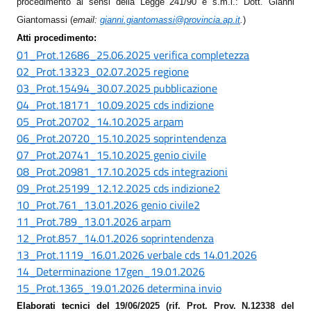
procedimento ai sensi della Legge 241/90 e s.m.i.: Dott. Gianni
Giantomassi (
em
ail:
gianni.giantomassi@provincia.ap.it
.
)
Atti procedimento:
01_Prot.12686_25.06.2025 verifica completezza
02_Prot.13323_02.07.2025 regione
03_Prot.15494_30.07.2025 pubblicazione
04_Prot.18171_10.09.2025 cds indizione
05_Prot.20702_14.10.2025 arpam
06_Prot.20720_15.10.2025 soprintendenza
07_Prot.20741_15.10.2025 genio civile
08_Prot.20981_17.10.2025 cds integrazioni
09_Prot.25199_12.12.2025 cds indizione2
10_Prot.761_13.01.2026 genio civile2
11_Prot.789_13.01.2026 arpam
12_Prot.857_14.01.2026 soprintendenza
13_Prot.1119_16.01.2026 verbale cds 14.01.2026
14_Determinazione 17gen_19.01.2026
15_Prot.1365_19.01.2026 determina invio
Elaborati tecnici del
19/06/2025 (rif. Prot. Prov. N.12338 del