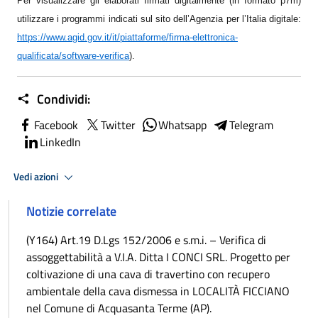
Per visualizzare gli elaborati firmati digitalmente (in formato p7m)
utilizzare i programmi indicati sul sito dell’Agenzia per l’Italia digitale:
https://www.agid.gov.it/it/piattaforme/firma-elettronica-
qualificata/software-verifica
)
.
Condividi:
Facebook
Twitter
Whatsapp
Telegram
LinkedIn
Vedi azioni
Notizie correlate
(Y164) Art.19 D.Lgs 152/2006 e s.m.i. – Verifica di
assoggettabilità a V.I.A. Ditta I CONCI SRL. Progetto per
coltivazione di una cava di travertino con recupero
ambientale della cava dismessa in LOCALITÀ FICCIANO
nel Comune di Acquasanta Terme (AP).