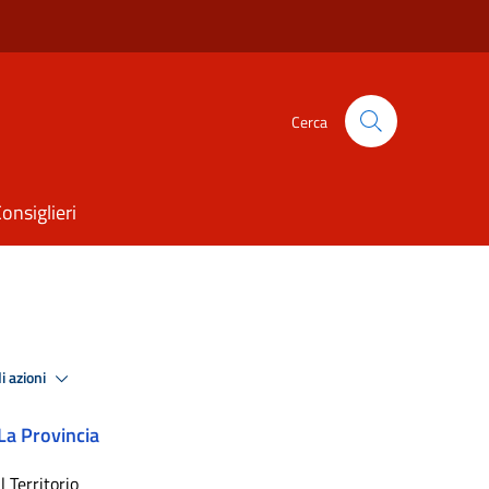
Cerca
onsiglieri
i azioni
La Provincia
Il Territorio