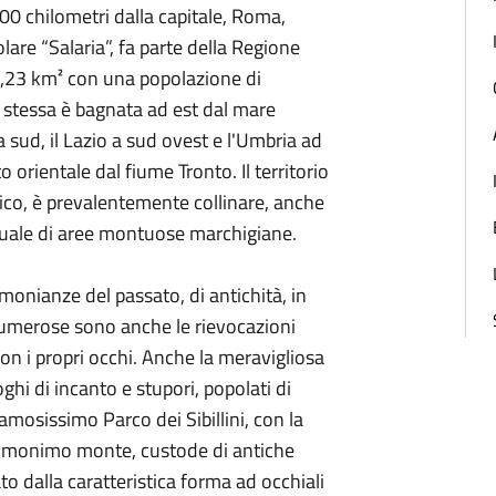
200 chilometri dalla capitale, Roma,
lare “Salaria”, fa parte della Regione
8,23 km² con una popolazione di
stessa è bagnata ad est dal mare
a sud, il Lazio a sud ovest e l'Umbria ad
 orientale dal fiume Tronto. Il territorio
tico, è prevalentemente collinare, anche
ntuale di aree montuose marchigiane.
monianze del passato, di antichità, in
Numerose sono anche le rievocazioni
con i propri occhi. Anche la meravigliosa
oghi di incanto e stupori, popolati di
amosissimo Parco dei Sibillini, con la
ll’omonimo monte, custode di antiche
to dalla caratteristica forma ad occhiali