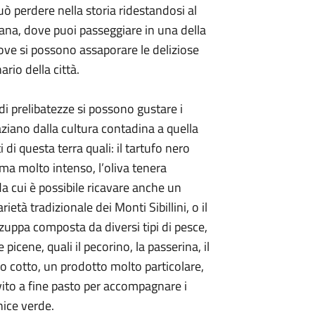
può perdere nella storia ridestandosi al
tana, dove puoi passeggiare in una della
 dove si possono assaporare le deliziose
rio della città.
 di prelibatezze si possono gustare i
aziano dalla cultura contadina a quella
 di questa terra quali: il tartufo nero
oma molto intenso, l’oliva tenera
a cui è possibile ricavare anche un
ietà tradizionale dei Monti Sibillini, o il
zuppa composta da diversi tipi di pesce,
e picene, quali il pecorino, la passerina, il
ino cotto, un prodotto molto particolare,
vito a fine pasto per accompagnare i
nice verde.