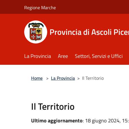
Salta al contenuto principale
Regione Marche
Provincia di Ascoli Pic
La Provincia
Aree
Settori, Servizi e Uffici
Home
>
La Provincia
>
Il Territorio
Il Territorio
Ultimo aggiornamento
: 18 giugno 2024, 15