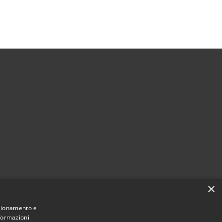
×
à
nzionamento e
nformazioni