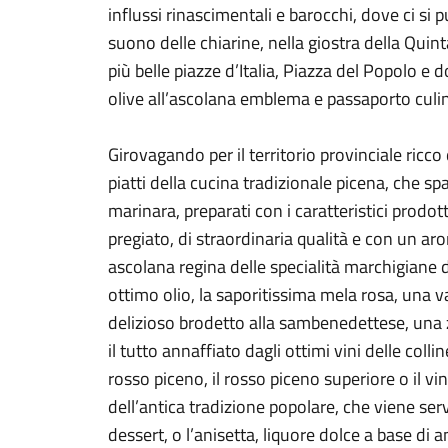
influssi rinascimentali e barocchi, dove ci si 
suono delle chiarine, nella giostra della Quin
più belle piazze d’Italia, Piazza del Popolo e
olive all’ascolana emblema e passaporto culina
Girovagando per il territorio provinciale ricco
piatti della cucina tradizionale picena, che sp
marinara, preparati con i caratteristici prodotti
pregiato, di straordinaria qualità e con un ar
ascolana regina delle specialità marchigiane d
ottimo olio, la saporitissima mela rosa, una var
delizioso brodetto alla sambenedettese, una 
il tutto annaffiato dagli ottimi vini delle collin
rosso piceno, il rosso piceno superiore o il v
dell’antica tradizione popolare, che viene ser
dessert, o l’anisetta, liquore dolce a base di a