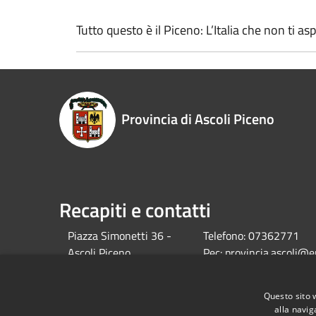
Tutto questo è il Piceno: L’Italia che non ti asp
Provincia di Ascoli Piceno
Recapiti e contatti
Piazza Simonetti 36 -
Telefono:
07362771
Ascoli Piceno
Pec:
provincia.ascoli@e
C.F. 01116550441
Pec OSL :
Questo sito 
osl.provap@emarche.it
alla navig