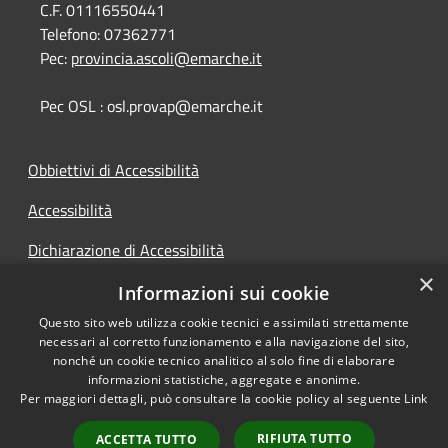
C.F. 01116550441
Telefono:
07362771
Pec:
provincia.ascoli@emarche.it
Pec OSL : osl.provap@emarche.it
Obbiettivi di Accessibilità
Accessibilità
Dichiarazione di Accessibilità
×
Accesso Civico
Informazioni sui cookie
Questo sito web utilizza cookie tecnici e assimilati strettamente
necessari al corretto funzionamento e alla navigazione del sito,
nonché un cookie tecnico analitico al solo fine di elaborare
informazioni statistiche, aggregate e anonime.
RSS
Copyright © 2026 • Provincia di
Per maggiori dettagli, può consultare la cookie policy al seguente
Link
Accessibilità
Ascoli Piceno • Powered by
Privacy
Municipium
Accesso
•
RIFIUTA TUTTO
ACCETTA TUTTO