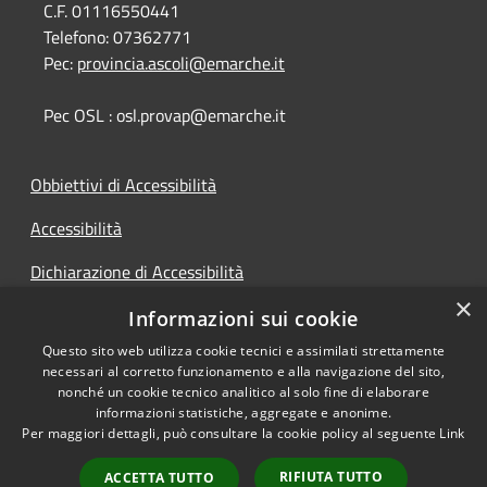
C.F. 01116550441
Telefono:
07362771
Pec:
provincia.ascoli@emarche.it
Pec OSL : osl.provap@emarche.it
Obbiettivi di Accessibilità
Accessibilità
Dichiarazione di Accessibilità
×
Accesso Civico
Informazioni sui cookie
Questo sito web utilizza cookie tecnici e assimilati strettamente
necessari al corretto funzionamento e alla navigazione del sito,
nonché un cookie tecnico analitico al solo fine di elaborare
informazioni statistiche, aggregate e anonime.
RSS
Copyright © 2026 • Provincia di
Per maggiori dettagli, può consultare la cookie policy al seguente
Link
Accessibilità
Ascoli Piceno • Powered by
Privacy
Municipium
Accesso
•
RIFIUTA TUTTO
ACCETTA TUTTO