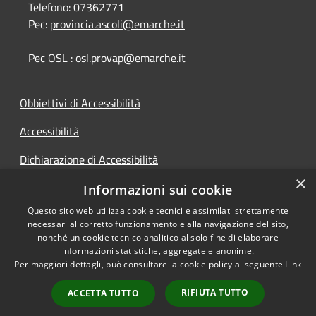
Telefono:
07362771
Pec:
provincia.ascoli@emarche.it
Pec OSL : osl.provap@emarche.it
Obbiettivi di Accessibilità
Accessibilità
Dichiarazione di Accessibilità
×
Accesso Civico
Informazioni sui cookie
Questo sito web utilizza cookie tecnici e assimilati strettamente
necessari al corretto funzionamento e alla navigazione del sito,
nonché un cookie tecnico analitico al solo fine di elaborare
informazioni statistiche, aggregate e anonime.
RSS
Copyright © 2026 • Provincia di
Per maggiori dettagli, può consultare la cookie policy al seguente
Link
Accessibilità
Ascoli Piceno • Powered by
Privacy
Municipium
Accesso
•
RIFIUTA TUTTO
ACCETTA TUTTO
Cookie
redazione