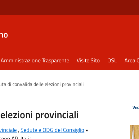
eno
Amministrazione Trasparente
Visite Sito
OSL
Area C
ta di convalida delle elezioni provinciali
Ved
elezioni provinciali
vinciale
,
Sedute e ODG del Consiglio
•
eno AP, Italia