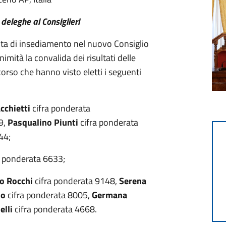
 deleghe ai Consiglieri
duta di insediamento nel nuovo Consiglio
imità la convalida dei risultati delle
corso che hanno visto eletti i seguenti
cchietti
cifra ponderata
9,
Pasqualino Piunti
cifra ponderata
44;
a ponderata 6633;
o Rocchi
cifra ponderata 9148,
Serena
io
cifra ponderata 8005,
Germana
elli
cifra ponderata 4668.