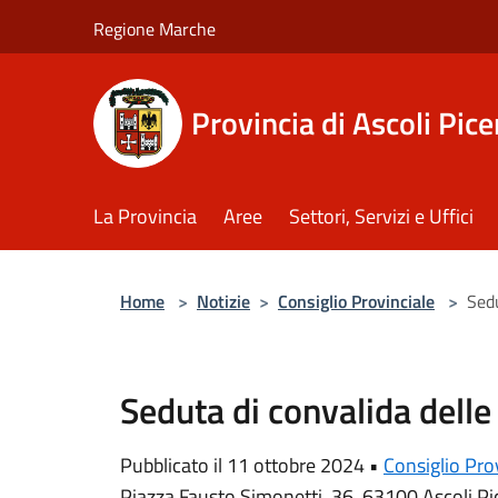
Salta al contenuto principale
Regione Marche
Provincia di Ascoli Pic
La Provincia
Aree
Settori, Servizi e Uffici
Home
>
Notizie
>
Consiglio Provinciale
>
Sedu
Seduta di convalida delle 
Pubblicato il 11 ottobre 2024 •
Consiglio Pro
Piazza Fausto Simonetti, 36, 63100 Ascoli Pic