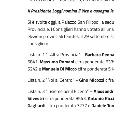
Il Presidente Loggi nomina il Vice e assegna le
Si è svolta oggi, a Palazzo San Filippo, la se
Provinciale. I Consiglieri hanno votato all’unan
elezioni provinciali tenutesi il 29 settembre s
consiglieri:
Lista n. 1 “L’Altra Provincia” –
Barbara Penna
6841,
Massimo Romani
cifra ponderata 633
5242 e
Manuela Di Micco
cifra ponderata 51
Lista n. 2 “Noi al Centro” –
Gino Micozzi
cifr
Lista n. 3 “Insieme per il Piceno” –
Alessandr
Silvestri
cifra ponderata 8543,
Antonio Ricc
Gagliardi
cifra ponderata 7277 e
Daniele Ton