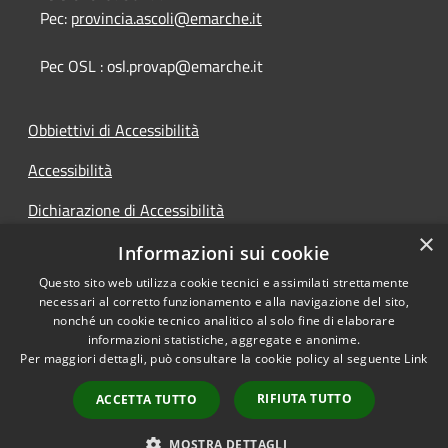
Pec:
provincia.ascoli@emarche.it
Pec OSL : osl.provap@emarche.it
Obbiettivi di Accessibilità
Accessibilità
Dichiarazione di Accessibilità
×
Accesso Civico
Informazioni sui cookie
Questo sito web utilizza cookie tecnici e assimilati strettamente
necessari al corretto funzionamento e alla navigazione del sito,
nonché un cookie tecnico analitico al solo fine di elaborare
informazioni statistiche, aggregate e anonime.
RSS
Copyright © 2026 • Provincia di
Per maggiori dettagli, può consultare la cookie policy al seguente
Link
Accessibilità
Ascoli Piceno • Powered by
Privacy
Municipium
Accesso
•
RIFIUTA TUTTO
ACCETTA TUTTO
Cookie
redazione
Mappa del sito
MOSTRA DETTAGLI