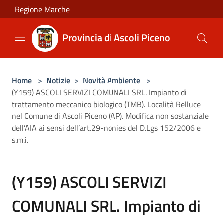
Salta al contenuto principale
Regione Marche
Provincia di Ascoli Piceno
Home
>
Notizie
>
Novità Ambiente
>
(Y159) ASCOLI SERVIZI COMUNALI SRL. Impianto di
trattamento meccanico biologico (TMB). Località Relluce
nel Comune di Ascoli Piceno (AP). Modifica non sostanziale
dell’AIA ai sensi dell’art.29-nonies del D.Lgs 152/2006 e
s.m.i.
(Y159) ASCOLI SERVIZI
COMUNALI SRL. Impianto di