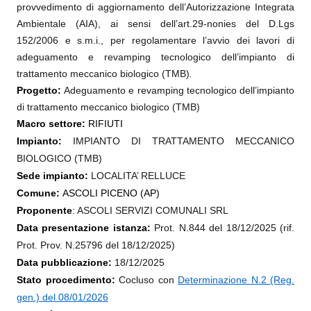
provvedimento di
aggiornamento dell’Autorizzazione Integrata
Ambientale (AIA), ai sensi dell’art.29-nonies del D.Lgs
152/2006 e s.m.i., per regolamentare l’avvio dei lavori di
adeguamento e revamping tecnologico dell’i
mpianto di
trattamento meccanico biologico (TMB)
.
Progetto:
Adeguamento e revamping tecnologico dell’i
mpianto
di trattamento meccanico biologico (TMB)
Macro settore:
RIFIUTI
Impianto:
I
MPIANTO DI TRATTAMENTO MECCANICO
BIOLOGICO (TMB)
Sede impianto:
LOCALITA’ RELLUCE
Comune:
ASCOLI PICENO (AP)
Proponente
:
ASCOLI SERVIZI COMUNALI SRL
Data presentazione istanza:
Prot. N.844 del 18/12/2025 (rif.
Prot. Prov. N.25796 del 18/12/2025)
Data pubblicazione:
18/12/2025
Stato procedimento:
Cocluso con
Determinazione N.2 (Reg.
gen.) del 08/01/2026