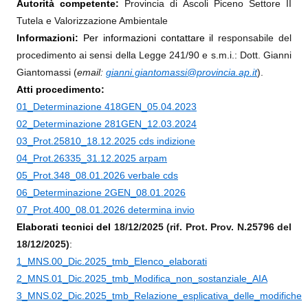
Autorità competente:
Provincia di Ascoli Piceno Settore II
Tutela e Valorizzazione Ambientale
Informazioni:
Per informazioni contattare il
responsabile del
procedimento ai sensi della Legge 241/90 e s.m.i.: Dott. Gianni
Giantomassi (
em
ail:
gianni.giantomassi@provincia.ap.it
).
Atti procedimento:
01_Determinazione 418GEN_05.04.2023
02_Determinazione 281GEN_12.03.2024
03_Prot.25810_18.12.2025 cds indizione
04_Prot.26335_31.12.2025 arpam
05_Prot.348_08.01.2026 verbale cds
06_Determinazione 2GEN_08.01.2026
07_Prot.400_08.01.2026 determina invio
Elaborati tecnici del
18/12/2025 (rif. Prot. Prov. N.25796 del
18/12/2025)
:
1_MNS.00_Dic.2025_tmb_Elenco_elaborati
2_MNS.01_Dic.2025_tmb_Modifica_non_sostanziale_AIA
3_MNS.02_Dic.2025_tmb_Relazione_esplicativa_delle_modifiche