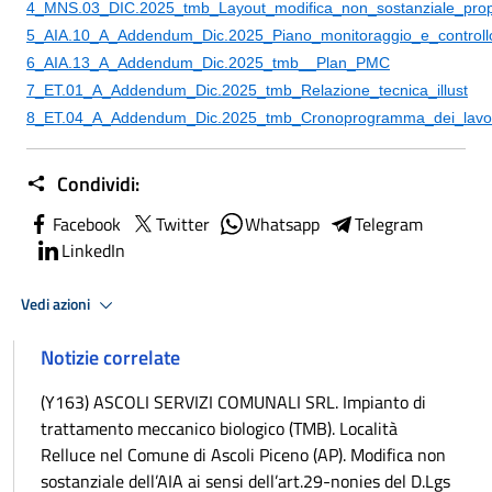
4_MNS.03_DIC.2025_tmb_Layout_modifica_non_sostanziale_pro
5_AIA.10_A_Addendum_Dic.2025_Piano_monitoraggio_e_controll
6_AIA.13_A_Addendum_Dic.2025_tmb__Plan_PMC
7_ET.01_A_Addendum_Dic.2025_tmb_Relazione_tecnica_illust
8_ET.04_A_Addendum_Dic.2025_tmb_Cronoprogramma_dei_lavo
Condividi:
Facebook
Twitter
Whatsapp
Telegram
LinkedIn
Vedi azioni
Notizie correlate
(Y163) ASCOLI SERVIZI COMUNALI SRL. Impianto di
trattamento meccanico biologico (TMB). Località
Relluce nel Comune di Ascoli Piceno (AP). Modifica non
sostanziale dell’AIA ai sensi dell’art.29-nonies del D.Lgs