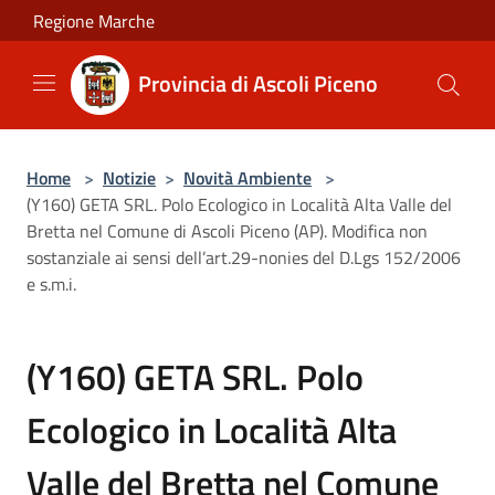
Salta al contenuto principale
Regione Marche
Provincia di Ascoli Piceno
Home
>
Notizie
>
Novità Ambiente
>
(Y160) GETA SRL. Polo Ecologico in Località Alta Valle del
Bretta nel Comune di Ascoli Piceno (AP). Modifica non
sostanziale ai sensi dell’art.29-nonies del D.Lgs 152/2006
e s.m.i.
(Y160) GETA SRL. Polo
Ecologico in Località Alta
Valle del Bretta nel Comune