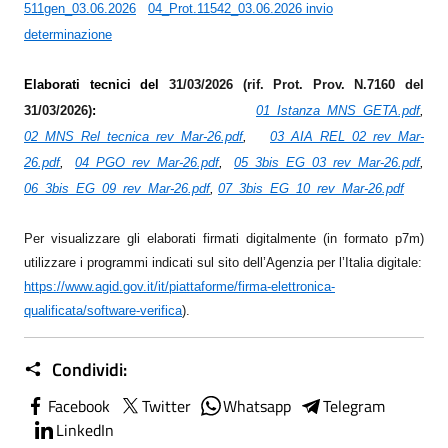
511gen_03.06.2026
04_Prot.11542_03.06.2026 invio
determinazione
Elaborati tecnici del
31/03/2026 (rif. Prot. Prov. N.7160 del
31/03/2026)
:
01_Istanza_MNS_GETA.pdf
,
02_MNS_Rel_tecnica_rev_Mar-26.pdf
,
03_AIA_REL_02_rev_Mar-
26.pdf
,
04_PGO_rev_Mar-26.pdf
,
05_3bis_EG_03_rev_Mar-26.pdf
,
06_3bis_EG_09_rev_Mar-26.pdf
,
07_3bis_EG_10_rev_Mar-26.pdf
Per visualizzare gli elaborati firmati digitalmente (in formato p7m)
utilizzare i programmi indicati sul sito dell’Agenzia per l’Italia digitale:
https://www.agid.gov.it/it/piattaforme/firma-elettronica-
qualificata/software-verifica
)
.
Condividi:
Facebook
Twitter
Whatsapp
Telegram
LinkedIn