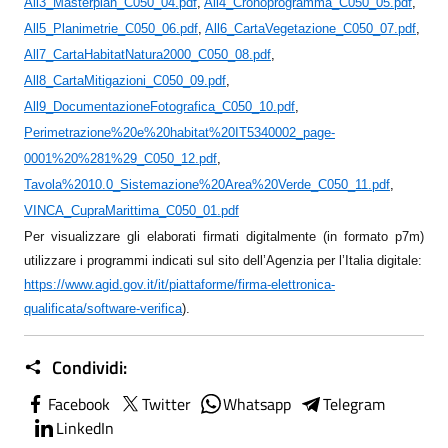
All3_Masterplan_C050_04.pdf
,
All4_Cronoprogramma_C050_05.pdf
,
All5_Planimetrie_C050_06.pdf
,
All6_CartaVegetazione_C050_07.pdf
,
All7_CartaHabitatNatura2000_C050_08.pdf
,
All8_CartaMitigazioni_C050_09.pdf
,
All9_DocumentazioneFotografica_C050_10.pdf
,
Perimetrazione%20e%20habitat%20IT5340002_page-
0001%20%281%29_C050_12.pdf
,
Tavola%2010.0_Sistemazione%20Area%20Verde_C050_11.pdf
,
VINCA_CupraMarittima_C050_01.pdf
Per visualizzare gli elaborati firmati digitalmente (in formato p7m)
utilizzare i programmi indicati sul sito dell’Agenzia per l’Italia digitale:
https://www.agid.gov.it/it/piattaforme/firma-elettronica-
qualificata/software-verifica
)
.
Condividi:
Facebook
Twitter
Whatsapp
Telegram
LinkedIn