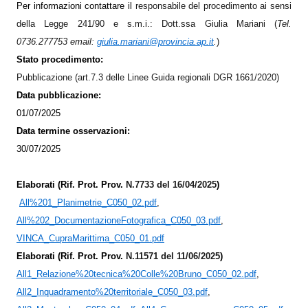
Per informazioni contattare il
responsabile del procedimento ai sensi
della Legge 241/90 e s.m.i.: Dott.ssa Giulia Mariani (
Tel.
0736.277753
em
ail:
giulia.mariani@provincia.ap.it
.
)
Stato procedimento:
Pubblicazione (art.7.3 delle Linee Guida regionali DGR 1661/2020)
Data pubblicazione:
01/07/2025
Data termine osservazioni:
30/07/2025
Elaborati (Rif. Prot. Prov.
N.7733 del 16/04/2025
)
All%201_Planimetrie_C050_02.pdf
,
All%202_DocumentazioneFotografica_C050_03.pdf
,
VINCA_CupraMarittima_C050_01.pdf
Elaborati (Rif. Prot. Prov.
N.11571 del 11/06/2025
)
All1_Relazione%20tecnica%20Colle%20Bruno_C050_02.pdf
,
All2_Inquadramento%20territoriale_C050_03.pdf
,