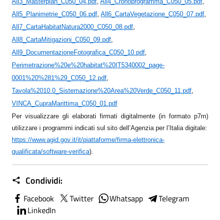
All3_Masterplan_C050_04.pdf
,
All4_Cronoprogramma_C050_05.pdf
,
All5_Planimetrie_C050_06.pdf
,
All6_CartaVegetazione_C050_07.pdf
,
All7_CartaHabitatNatura2000_C050_08.pdf
,
All8_CartaMitigazioni_C050_09.pdf
,
All9_DocumentazioneFotografica_C050_10.pdf
,
Perimetrazione%20e%20habitat%20IT5340002_page-
0001%20%281%29_C050_12.pdf
,
Tavola%2010.0_Sistemazione%20Area%20Verde_C050_11.pdf
,
VINCA_CupraMarittima_C050_01.pdf
Per visualizzare gli elaborati firmati digitalmente (in formato p7m)
utilizzare i programmi indicati sul sito dell’Agenzia per l’Italia digitale:
https://www.agid.gov.it/it/piattaforme/firma-elettronica-
qualificata/software-verifica
)
.
Condividi:
Facebook
Twitter
Whatsapp
Telegram
LinkedIn