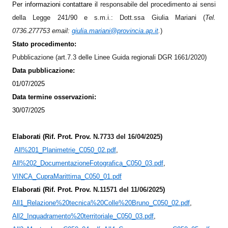
Per informazioni contattare il
responsabile del procedimento ai sensi
della Legge 241/90 e s.m.i.: Dott.ssa Giulia Mariani (
Tel.
0736.277753
em
ail:
giulia.mariani@provincia.ap.it
.
)
Stato procedimento:
Pubblicazione (art.7.3 delle Linee Guida regionali DGR 1661/2020)
Data pubblicazione:
01/07/2025
Data termine osservazioni:
30/07/2025
Elaborati (Rif. Prot. Prov.
N.7733 del 16/04/2025
)
All%201_Planimetrie_C050_02.pdf
,
All%202_DocumentazioneFotografica_C050_03.pdf
,
VINCA_CupraMarittima_C050_01.pdf
Elaborati (Rif. Prot. Prov.
N.11571 del 11/06/2025
)
All1_Relazione%20tecnica%20Colle%20Bruno_C050_02.pdf
,
All2_Inquadramento%20territoriale_C050_03.pdf
,