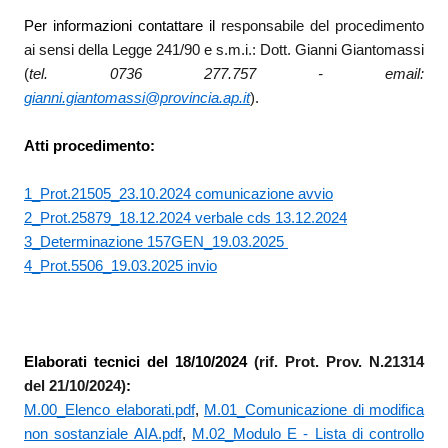
Per informazioni contattare il
responsabile del procedimento
ai sensi della Legge 241/90 e s.m.i.: Dott. Gianni Giantomassi
(
tel. 0736 277.757 - em
ail:
gianni.giantomassi@provincia.ap.it
).
Atti procedimento:
1_Prot.21505_23.10.2024 comunicazione avvio
2_Prot.25879_18.12.2024 verbale cds 13.12.2024
3_Determinazione 157GEN_19.03.2025
4_Prot.5506_19.03.2025 invio
Elaborati tecnici del 18/10/2024
(rif. Prot. Prov. N.21314
del 21/10/2024)
:
M.00_Elenco elaborati.pdf
,
M.01_Comunicazione di modifica
non sostanziale AIA.pdf
,
M.02_Modulo E - Lista di controllo