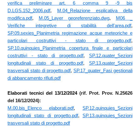
verifica preliminare art. 6 comma 9 -9 bis
D.LGS.152_2006.pdf
,
M.04_Relazione esplicativa della
modifica.pdf
,
M.05_Layer georeferenziato.dwg
,
M06 _
Verifiche integretive di stabilità dell'area.pdf
,
SP.09.sexies_Planimetria regimazione acque meteoriche e
particolari costruttivi - stato di progetto.pdf
,
SP.10.quinquies_Planimetria copertura finale e particolari
costruttivi - stato di progetto.pdf
,
SP.12.quater_Sezioni
longitudinali stato di progetto.pdf
,
SP.13.quater_Sezioni
trasversali stato di progetto.pdf
,
SP.17_quater_Fasi gestionali
di abbancamento rifiuti.pdf
Elaborati tecnici del 13/12/2024
(rif. Prot. Prov. N.25626
del 16/12/2024)
:
M.00.bis_Elenco elaborati.pdf
,
SP.12.quinquies_Sezioni
longitudinali stato di progetto.pdf
,
SP.13.quinquies_Sezioni
trasversali stato di progetto.pdf