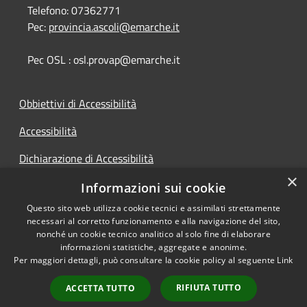
Telefono:
07362771
Pec:
provincia.ascoli@emarche.it
Pec OSL : osl.provap@emarche.it
Obbiettivi di Accessibilità
Accessibilità
Dichiarazione di Accessibilità
×
Accesso Civico
Informazioni sui cookie
Questo sito web utilizza cookie tecnici e assimilati strettamente
necessari al corretto funzionamento e alla navigazione del sito,
nonché un cookie tecnico analitico al solo fine di elaborare
informazioni statistiche, aggregate e anonime.
RSS
Copyright © 2026 • Provincia di
Per maggiori dettagli, può consultare la cookie policy al seguente
Link
Accessibilità
Ascoli Piceno • Powered by
Privacy
Municipium
Accesso
•
RIFIUTA TUTTO
ACCETTA TUTTO
Cookie
redazione