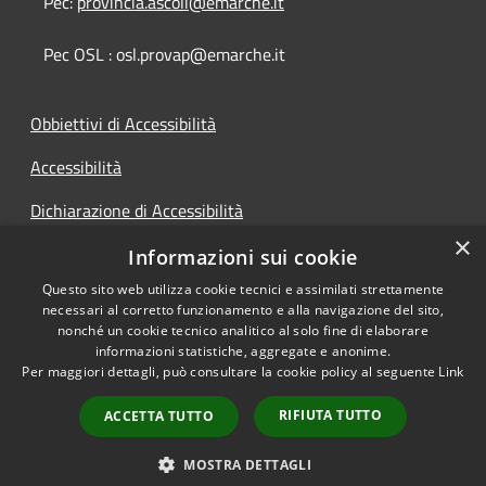
Pec:
provincia.ascoli@emarche.it
Pec OSL : osl.provap@emarche.it
Obbiettivi di Accessibilità
Accessibilità
Dichiarazione di Accessibilità
×
Accesso Civico
Informazioni sui cookie
Questo sito web utilizza cookie tecnici e assimilati strettamente
necessari al corretto funzionamento e alla navigazione del sito,
nonché un cookie tecnico analitico al solo fine di elaborare
informazioni statistiche, aggregate e anonime.
RSS
Copyright © 2026 • Provincia di
Per maggiori dettagli, può consultare la cookie policy al seguente
Link
Accessibilità
Ascoli Piceno • Powered by
Privacy
Municipium
Accesso
•
RIFIUTA TUTTO
ACCETTA TUTTO
Cookie
redazione
Mappa del sito
MOSTRA DETTAGLI