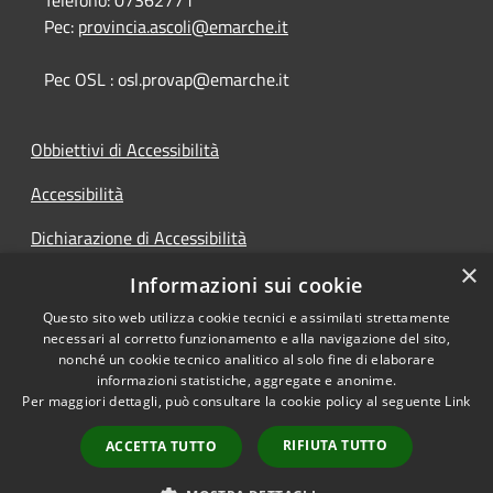
Telefono:
07362771
Pec:
provincia.ascoli@emarche.it
Pec OSL : osl.provap@emarche.it
Obbiettivi di Accessibilità
Accessibilità
Dichiarazione di Accessibilità
×
Accesso Civico
Informazioni sui cookie
Questo sito web utilizza cookie tecnici e assimilati strettamente
necessari al corretto funzionamento e alla navigazione del sito,
nonché un cookie tecnico analitico al solo fine di elaborare
informazioni statistiche, aggregate e anonime.
RSS
Copyright © 2026 • Provincia di
Per maggiori dettagli, può consultare la cookie policy al seguente
Link
Accessibilità
Ascoli Piceno • Powered by
Privacy
Municipium
Accesso
•
RIFIUTA TUTTO
ACCETTA TUTTO
Cookie
redazione