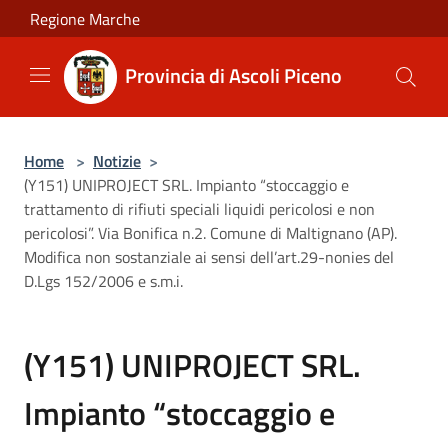
Salta al contenuto principale
Regione Marche
Provincia di Ascoli Piceno
Home
>
Notizie
>
(Y151) UNIPROJECT SRL. Impianto “stoccaggio e
trattamento di rifiuti speciali liquidi pericolosi e non
pericolosi”. Via Bonifica n.2. Comune di Maltignano (AP).
Modifica non sostanziale ai sensi dell’art.29-nonies del
D.Lgs 152/2006 e s.m.i.
(Y151) UNIPROJECT SRL.
Impianto “stoccaggio e