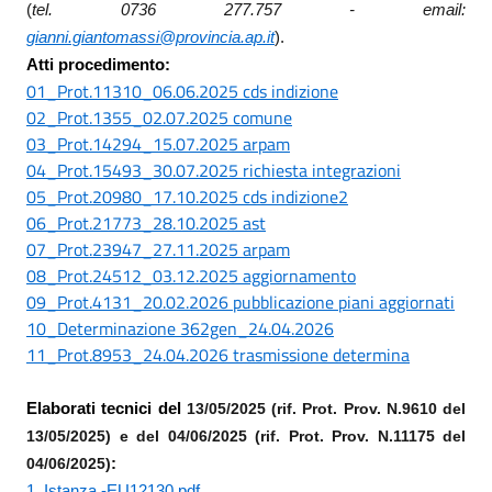
(
tel. 0736 277.757 - em
ail:
gianni.giantomassi@provincia.ap.it
).
Atti procedimento:
01_Prot.11310_06.06.2025 cds indizione
02_Prot.1355_02.07.2025 comune
03_Prot.14294_15.07.2025 arpam
04_Prot.15493_30.07.2025 richiesta integrazioni
05_Prot.20980_17.10.2025 cds indizione2
06_Prot.21773_28.10.2025 ast
07_Prot.23947_27.11.2025 arpam
08_Prot.24512_03.12.2025 aggiornamento
09_Prot.4131_20.02.2026 pubblicazione piani aggiornati
10_Determinazione 362gen_24.04.2026
11_Prot.8953_24.04.2026 trasmissione determina
Elaborati tecnici del
13/05/2025 (rif. Prot. Prov. N.9610 del
13/05/2025) e del 04/06/2025 (rif. Prot. Prov. N.11175 del
04/06/2025)
:
1_Istanza -EU12130.pdf