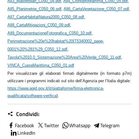
All3_Masterplan_C050_04.pdf
,
All4_Cronoprogramma_C050_05.pdf
,
All5_Planimetrie_C050_06.pdf
,
All6_CartaVegetazione_C050_07.pdf
,
All7_CartaHabitatNatura2000_C050_08.pdf
,
All8_CartaMitigazioni_C050_09.pdf
,
All9_DocumentazioneFotografica_C050_10.pdf
,
Perimetrazione%20e%20habitat%20IT5340002_page-
0001%20%281%29_C050_12.pdf
,
Tavola%2010.0_Sistemazione%20Area%20Verde_C050_11.pdf
,
VINCA_CupraMarittima_C050_01.pdf
Per visualizzare gli elaborati firmati digitalmente (in formato p7m)
utilizzare i programmi indicati sul sito dell’Agenzia per l’Italia digitale:
https://www.agid.gov.it/it/piattaforme/firma-elettronica-
qualificata/software-verifica
)
.
Condividi:
Facebook
Twitter
Whatsapp
Telegram
LinkedIn