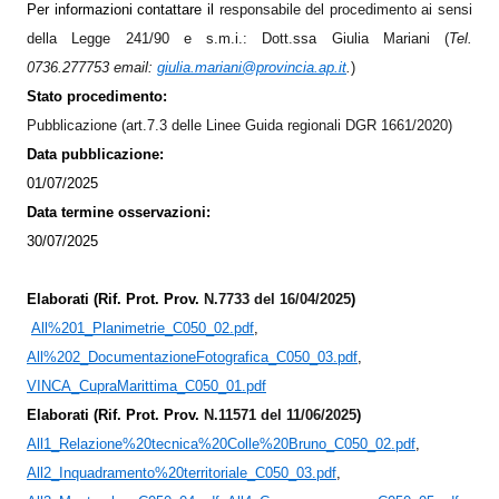
Per informazioni contattare il
responsabile del procedimento ai sensi
della Legge 241/90 e s.m.i.: Dott.ssa Giulia Mariani (
Tel.
0736.277753
em
ail:
giulia.mariani@provincia.ap.it
.
)
Stato procedimento:
Pubblicazione (art.7.3 delle Linee Guida regionali DGR 1661/2020)
Data pubblicazione:
01/07/2025
Data termine osservazioni:
30/07/2025
Elaborati (Rif. Prot. Prov.
N.7733 del 16/04/2025
)
All%201_Planimetrie_C050_02.pdf
,
All%202_DocumentazioneFotografica_C050_03.pdf
,
VINCA_CupraMarittima_C050_01.pdf
Elaborati (Rif. Prot. Prov.
N.11571 del 11/06/2025
)
All1_Relazione%20tecnica%20Colle%20Bruno_C050_02.pdf
,
All2_Inquadramento%20territoriale_C050_03.pdf
,