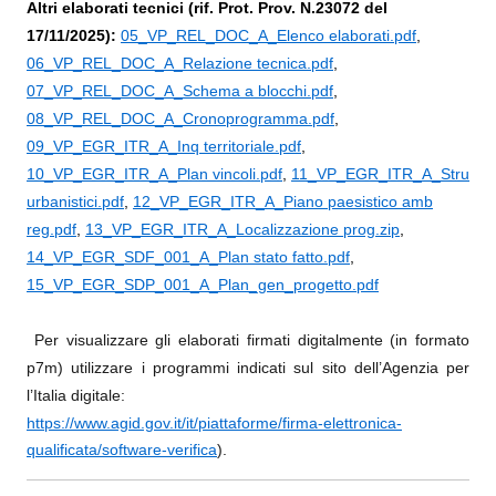
Altri elaborati tecnici (rif. Prot. Prov. N.23072 del
17/11/2025):
05_VP_REL_DOC_A_Elenco elaborati.pdf
,
06_VP_REL_DOC_A_Relazione tecnica.pdf
,
07_VP_REL_DOC_A_Schema a blocchi.pdf
,
08_VP_REL_DOC_A_Cronoprogramma.pdf
,
09_VP_EGR_ITR_A_Inq territoriale.pdf
,
10_VP_EGR_ITR_A_Plan vincoli.pdf
,
11_VP_EGR_ITR_A_Stru
urbanistici.pdf
,
12_VP_EGR_ITR_A_Piano paesistico amb
reg.pdf
,
13_VP_EGR_ITR_A_Localizzazione prog.zip
,
14_VP_EGR_SDF_001_A_Plan stato fatto.pdf
,
15_VP_EGR_SDP_001_A_Plan_gen_progetto.pdf
Per visualizzare gli elaborati firmati digitalmente (in formato
p7m) utilizzare i programmi indicati sul sito dell’Agenzia per
l’Italia digitale:
https://www.agid.gov.it/it/piattaforme/firma-elettronica-
qualificata/software-verifica
)
.