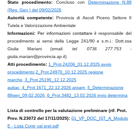
Stato procedimento:
Concluso con
Determinazione N.88
(Reg. Gen.) del 09/02/2026
Autorità competente:
Provincia di Ascoli Piceno Settore II
Tutela e Valorizzazione Ambientale
Informazioni:
Per informazioni contattare il
responsabile del
procedimento ai sensi della Legge 241/90 e s.m.i.: Dott.ssa
Giulia Mariani (email:
tel. 0736 277.753 -
giulia.mariani@provincia.ap.it
).
Atti procedimento:
1_Prot.24206_01.12.2025 avvio
procedimento;
2_Prot.24970_10.12.2025 regione
marche
,
3_Prot.25195_12.12.2025
aubac
,
4_Prot.1671_22.12.2026 arpam
,
5_Determinazione
88gen_09.02.2026;
6_Prot.3482_13.02.2026 invio determina
Lista di controllo per la valutazione preliminare (rif. Prot.
Prov. N.23072 del 17/11/2025):
01_VP_DOC_IST_A_Modulo
E - Lista Contr val prel.pdf