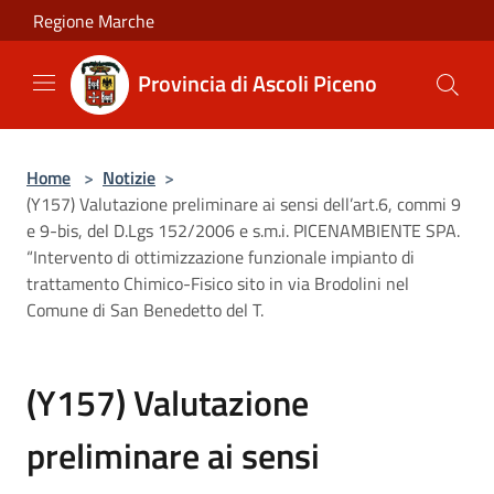
Salta al contenuto principale
Regione Marche
Provincia di Ascoli Piceno
Home
>
Notizie
>
(Y157) Valutazione preliminare ai sensi dell’art.6, commi 9
e 9-bis, del D.Lgs 152/2006 e s.m.i. PICENAMBIENTE SPA.
“Intervento di ottimizzazione funzionale impianto di
trattamento Chimico-Fisico sito in via Brodolini nel
Comune di San Benedetto del T.
(Y157) Valutazione
preliminare ai sensi