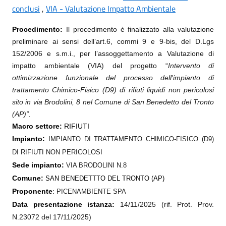
conclusi
,
VIA - Valutazione Impatto Ambientale
Procedimento:
Il procedimento è finalizzato alla
valutazione
preliminare ai sensi dell’art.6, commi 9 e 9-bis, del D.Lgs
152/2006 e s.m.i., per l’assoggettamento a Valutazione di
impatto ambientale (VIA) del progetto “
Intervento di
ottimizzazione funzionale del processo dell'impianto di
trattamento Chimico-Fisico (D9) di rifiuti liquidi non pericolosi
sito in via Brodolini, 8 nel Comune di San Benedetto del Tronto
(AP)”
.
Macro settore:
RIFIUTI
Impianto:
IMPIANTO DI TRATTAMENTO CHIMICO-FISICO (D9)
DI RIFIUTI NON PERICOLOSI
Sede impianto:
VIA BRODOLINI N.8
Comune:
SAN BENEDETTTO DEL TRONTO (AP)
Proponente
:
PICENAMBIENTE SPA
Data presentazione istanza:
14/11/2025 (rif. Prot. Prov.
N.23072 del 17/11/2025)