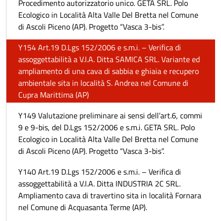
Procedimento autorizzatorio unico. GETA SRL. Polo
Ecologico in Località Alta Valle Del Bretta nel Comune
di Ascoli Piceno (AP). Progetto “Vasca 3-bis”.
Y154 Art.19 D.Lgs 152/2006 e s.m.i. – Verifica di
assoggettabilità a V.I.A. Ditta SAMICA SRL. Variante ed
ampliamento di una cava di sabbia e ghiaia e recupero
ambientale sita in località S. Andrea nel Comune di
Cupra Marittima (AP)
Y149 Valutazione preliminare ai sensi dell’art.6, commi
9 e 9-bis, del D.Lgs 152/2006 e s.m.i. GETA SRL. Polo
Ecologico in Località Alta Valle Del Bretta nel Comune
di Ascoli Piceno (AP). Progetto “Vasca 3-bis”.
Y140 Art.19 D.Lgs 152/2006 e s.m.i. – Verifica di
assoggettabilità a V.I.A. Ditta INDUSTRIA 2C SRL.
Ampliamento cava di travertino sita in località Fornara
nel Comune di Acquasanta Terme (AP).