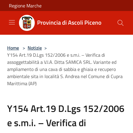
Salta al contenuto principale
Regione Marche
Provincia di Ascoli Piceno
Home
>
Notizie
>
Y154 Art.19 D.Lgs 152/2006 e s.m.i. – Verifica di
assoggettabilità a V.I.A. Ditta SAMICA SRL. Variante ed
ampliamento di una cava di sabbia e ghiaia e recupero
ambientale sita in località S. Andrea nel Comune di Cupra
Marittima (AP)
Y154 Art.19 D.Lgs 152/2006
e s.m.i. – Verifica di