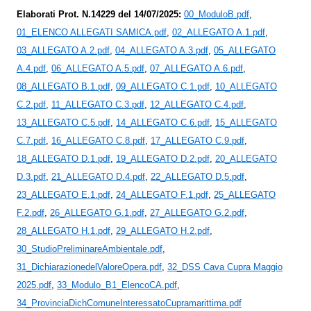
Elaborati Prot. N.14229 del 14/07/2025:
00_ModuloB.pdf
,
01_ELENCO ALLEGATI SAMICA.pdf
,
02_ALLEGATO A.1.pdf
,
03_ALLEGATO A.2.pdf
,
04_ALLEGATO A.3.pdf
,
05_ALLEGATO
A.4.pdf
,
06_ALLEGATO A.5.pdf
,
07_ALLEGATO A.6.pdf
,
08_ALLEGATO B.1.pdf
,
09_ALLEGATO C.1.pdf
,
10_ALLEGATO
C.2.pdf
,
11_ALLEGATO C.3.pdf
,
12_ALLEGATO C.4.pdf
,
13_ALLEGATO C.5.pdf
,
14_ALLEGATO C.6.pdf
,
15_ALLEGATO
C.7.pdf
,
16_ALLEGATO C.8.pdf
,
17_ALLEGATO C.9.pdf
,
18_ALLEGATO D.1.pdf
,
19_ALLEGATO D.2.pdf
,
20_ALLEGATO
D.3.pdf
,
21_ALLEGATO D.4.pdf
,
22_ALLEGATO D.5.pdf
,
23_ALLEGATO E.1.pdf
,
24_ALLEGATO F.1.pdf
,
25_ALLEGATO
F.2.pdf
,
26_ALLEGATO G.1.pdf
,
27_ALLEGATO G.2.pdf
,
28_ALLEGATO H.1.pdf
,
29_ALLEGATO H.2.pdf
,
30_StudioPreliminareAmbientale.pdf
,
31_DichiarazionedelValoreOpera.pdf
,
32_DSS Cava Cupra Maggio
2025.pdf
,
33_Modulo_B1_ElencoCA.pdf
,
34_ProvinciaDichComuneInteressatoCupramarittima.pdf