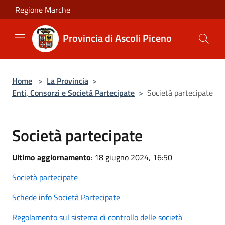
Salta al contenuto principale
Regione Marche
Provincia di Ascoli Piceno
Home
>
La Provincia
>
Enti, Consorzi e Società Partecipate
>
Società partecipate
Società partecipate
Ultimo aggiornamento
: 18 giugno 2024, 16:50
Società partecipate
Schede info Società Partecipate
Regolamento sul sistema di controllo delle società