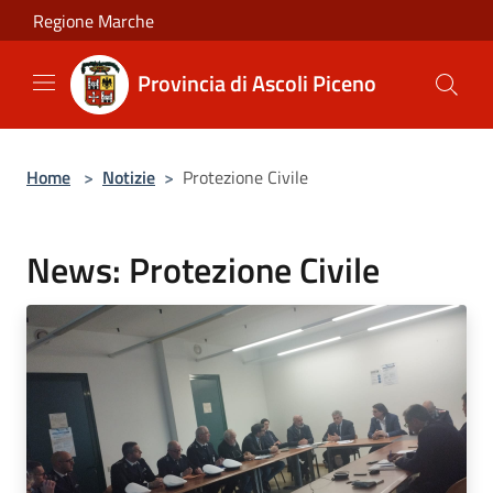
Salta al contenuto principale
Regione Marche
Provincia di Ascoli Piceno
Home
>
Notizie
>
Protezione Civile
News: Protezione Civile