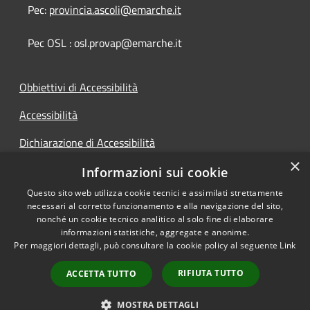
Pec:
provincia.ascoli@emarche.it
Pec OSL : osl.provap@emarche.it
Obbiettivi di Accessibilità
Accessibilità
Dichiarazione di Accessibilità
×
Accesso Civico
Informazioni sui cookie
Questo sito web utilizza cookie tecnici e assimilati strettamente
necessari al corretto funzionamento e alla navigazione del sito,
nonché un cookie tecnico analitico al solo fine di elaborare
informazioni statistiche, aggregate e anonime.
RSS
Copyright © 2026 • Provincia di
Per maggiori dettagli, può consultare la cookie policy al seguente
Link
Accessibilità
Ascoli Piceno • Powered by
Privacy
Municipium
Accesso
•
RIFIUTA TUTTO
ACCETTA TUTTO
Cookie
redazione
Mappa del sito
MOSTRA DETTAGLI