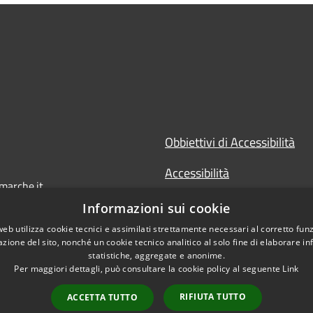
Obbiettivi di Accessibilità
Accessibilità
marche.it
Dichiarazione di Accessibilit
Informazioni sui cookie
web utilizza cookie tecnici e assimilati strettamente necessari al corretto fu
Accesso Civico
azione del sito, nonché un cookie tecnico analitico al solo fine di elaborare i
statistiche, aggregate e anonime.
Per maggiori dettagli, può consultare la cookie policy al seguente
Link
RIFIUTA TUTTO
ACCETTA TUTTO
l sito
Copyright © 2026 • Prov