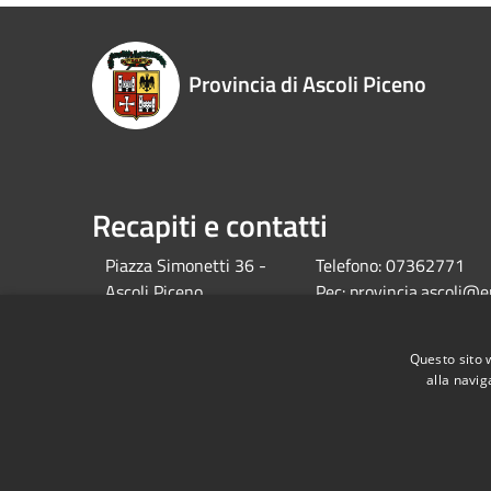
Provincia di Ascoli Piceno
Recapiti e contatti
Piazza Simonetti 36 -
Telefono:
07362771
Ascoli Piceno
Pec:
provincia.ascoli@e
C.F. 01116550441
Pec OSL :
Questo sito 
osl.provap@emarche.it
alla navig
RSS
Accessibilità
Privacy
Cookie
Mappa de