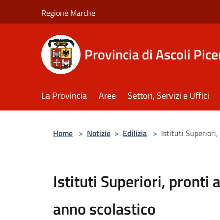
Salta al contenuto principale
Regione Marche
Provincia di Ascoli Pic
La Provincia
Aree
Settori, Servizi e Uffici
Home
>
Notizie
>
Edilizia
>
Istituti Superiori
Istituti Superiori, pronti
anno scolastico