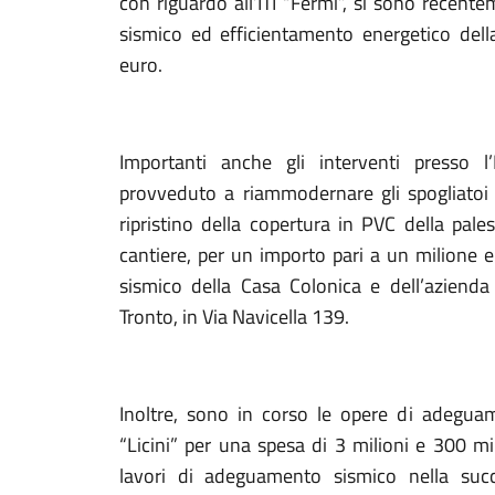
con riguardo all’ITI “Fermi”, si sono recent
sismico ed efficientamento energetico dell
euro.
Importanti anche gli interventi presso l’
provveduto a riammodernare gli spogliatoi co
ripristino della copertura in PVC della pale
cantiere, per un importo pari a un milione 
sismico della Casa Colonica e dell’azienda 
Tronto, in Via Navicella 139.
Inoltre, sono in corso le opere di adeguam
“Licini” per una spesa di 3 milioni e 300 mi
lavori di adeguamento sismico nella succu