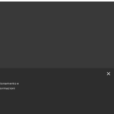
×
à
nzionamento e
nformazioni
Municipium
Accesso
incia di Ascoli Piceno • Powered by
•