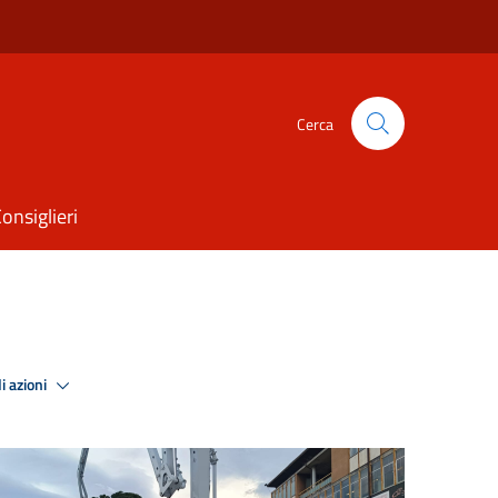
Cerca
onsiglieri
i azioni