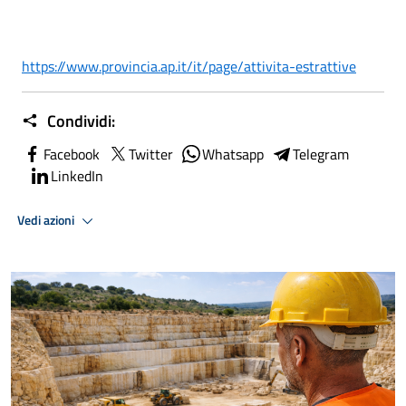
https://www.provincia.ap.it/
it/page/attivita-estrattive
Condividi:
Facebook
Twitter
Whatsapp
Telegram
LinkedIn
Vedi azioni