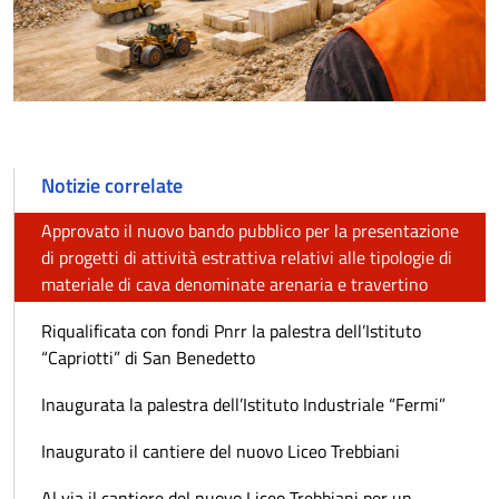
Notizie correlate
Approvato il nuovo bando pubblico per la presentazione
di progetti di attività estrattiva relativi alle tipologie di
materiale di cava denominate arenaria e travertino
Riqualificata con fondi Pnrr la palestra dell’Istituto
“Capriotti” di San Benedetto
Inaugurata la palestra dell’Istituto Industriale “Fermi”
Inaugurato il cantiere del nuovo Liceo Trebbiani
Al via il cantiere del nuovo Liceo Trebbiani per un