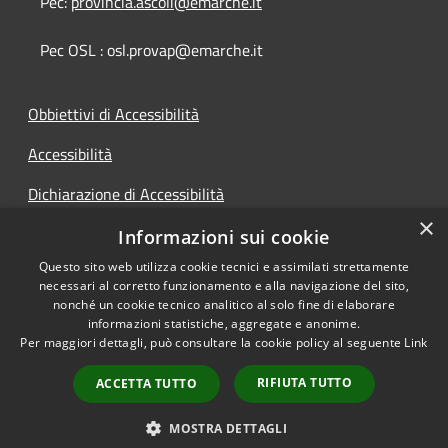
Pec:
provincia.ascoli@emarche.it
Pec OSL : osl.provap@emarche.it
Obbiettivi di Accessibilità
Accessibilità
Dichiarazione di Accessibilità
×
Accesso Civico
Informazioni sui cookie
Questo sito web utilizza cookie tecnici e assimilati strettamente
necessari al corretto funzionamento e alla navigazione del sito,
nonché un cookie tecnico analitico al solo fine di elaborare
informazioni statistiche, aggregate e anonime.
RSS
Copyright © 2026 • Provincia di
Per maggiori dettagli, può consultare la cookie policy al seguente
Link
Accessibilità
Ascoli Piceno • Powered by
Privacy
Municipium
Accesso
•
RIFIUTA TUTTO
ACCETTA TUTTO
Cookie
redazione
Mappa del sito
MOSTRA DETTAGLI