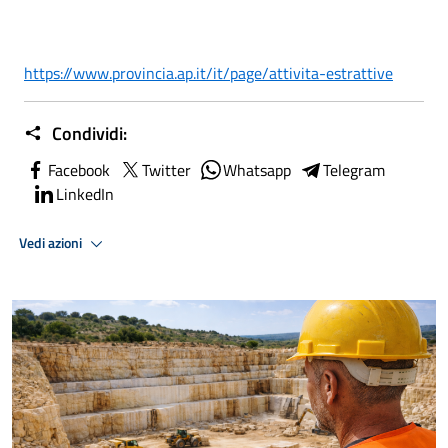
https://www.provincia.ap.it/
it/page/attivita-estrattive
Condividi:
Facebook
Twitter
Whatsapp
Telegram
LinkedIn
Vedi azioni