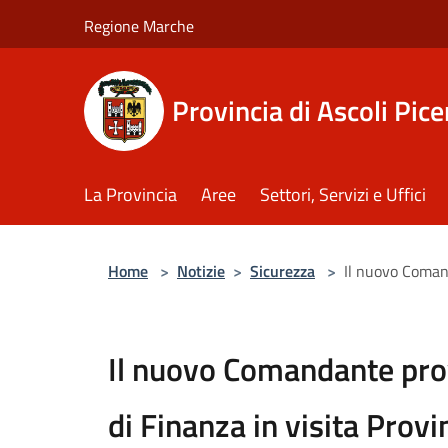
Salta al contenuto principale
Regione Marche
Provincia di Ascoli Pic
La Provincia
Aree
Settori, Servizi e Uffici
Home
>
Notizie
>
Sicurezza
>
Il nuovo Comand
Il nuovo Comandante prov
di Finanza in visita Provi