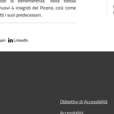
tati di Benemerenza” della stessa
nuovi 4 insigniti del Piceno, così come
tti i suoi predecessori.
ram
LinkedIn
Obbiettivi di Accessibilità
Accessibilità