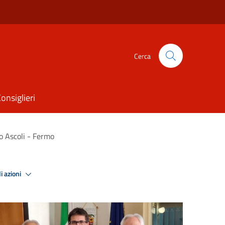
Cerca
onsiglieri
ro Ascoli - Fermo
i azioni