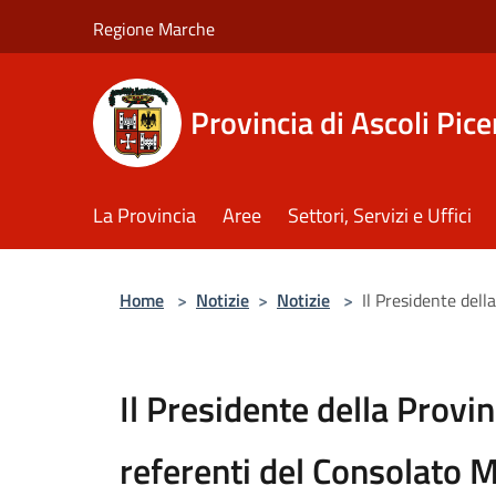
Salta al contenuto principale
Regione Marche
Provincia di Ascoli Pic
La Provincia
Aree
Settori, Servizi e Uffici
Home
>
Notizie
>
Notizie
>
Il Presidente dell
Il Presidente della Provin
referenti del Consolato M