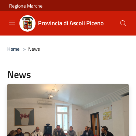
Salta al contenuto principale
Regione Marche
Provincia di Ascoli Piceno
Home
>
News
News